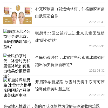
补充胶原蛋白就选仙格丽，仙格丽胶原蛋
白肽更适合你
2022-03-31
联想华北区公益行走进北京儿童医院助
建“暖心益站”
2022-03-31
全民奶茶时代，冰雪时光和蜜雪冰城如何
跑出物美价廉新赛道?
2022-03-31
开启跨界新思路 冰雪时光携手东阿阿胶
诠释健康美味新主张
2022-03-29
突破性人性设计，美的净味收纳师为你解决冰箱收纳难题