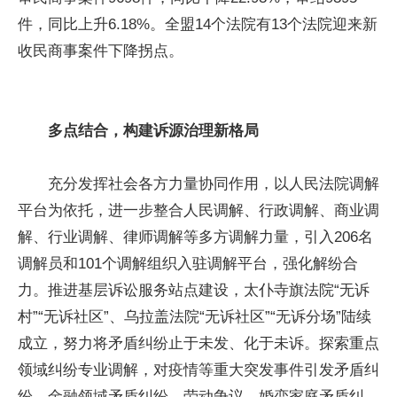
件，同比上升6.18%。全盟14个法院有13个法院迎来新
收民商事案件下降拐点。
多点结合，构建诉源治理新格局
充分发挥社会各方力量协同作用，以人民法院调解
平台为依托，进一步整合人民调解、行政调解、商业调
解、行业调解、律师调解等多方调解力量，引入206名
调解员和101个调解组织入驻调解平台，强化解纷合
力。推进基层诉讼服务站点建设，太仆寺旗法院“无诉
村”“无诉社区”、乌拉盖法院“无诉社区”“无诉分场”陆续
成立，努力将矛盾纠纷止于未发、化于未诉。探索重点
领域纠纷专业调解，对疫情等重大突发事件引发矛盾纠
纷、金融领域矛盾纠纷、劳动争议、婚恋家庭矛盾纠