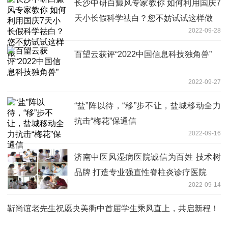
长沙中研白癜风专家教你 如何利用国庆7
天小长假科学祛白？您不妨试试这样做
2022-09-28
百望云获评“2022中国信息科技独角兽”
2022-09-27
“盐”阵以待，“移”步不让，盐城移动全力
抗击“梅花”保通信
2022-09-16
济南中医风湿病医院诚信为百姓 技术树
品牌 打造专业强直性脊柱炎诊疗医院
2022-09-14
靳尚谊老先生祝愿央美衢中首届学生乘风直上，共启新程！