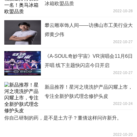
冰箱欧盟品质
2022-10-28
攀云雕崒饰人间——访佛山市工美行业大
师黄少伟
2022-10-27
《A-SOUL奇妙宇宙》VR演唱会11月6日
开唱 线下主题快闪店今日开启
2022-10-27
新品推荐！星河之境洗护产品闪耀上市，
专注全新护肤式理念修护头皮
2022-10-24
你自己研制的药，是不是土方子？董倩这样问许新升。
2022-10-20