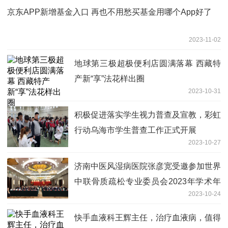
京东APP新增基金入口 再也不用愁买基金用哪个App好了
2023-11-02
地球第三极超极便利店圆满落幕 西藏特
产新“享”法花样出圈
2023-10-31
积极促进落实学生视力普查及宣教，彩虹
行动乌海市学生普查工作正式开展
2023-10-27
济南中医风湿病医院张彦宽受邀参加世界
中联骨质疏松专业委员会2023年学术年
2023-10-24
会
快手血液科王辉主任，治疗血液病，值得