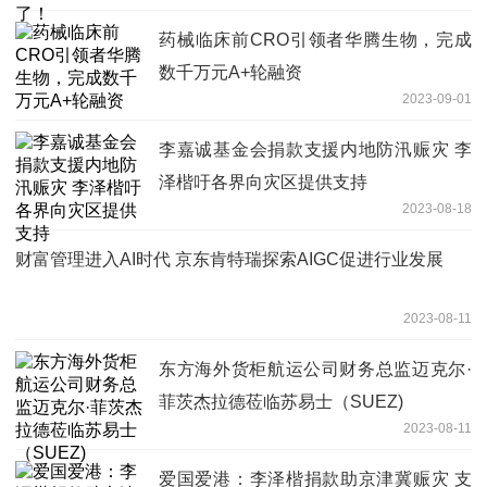
药械临床前CRO引领者华腾生物，完成
数千万元A+轮融资
2023-09-01
李嘉诚基金会捐款支援内地防汛赈灾 李
泽楷吁各界向灾区提供支持
2023-08-18
财富管理进入AI时代 京东肯特瑞探索AIGC促进行业发展
2023-08-11
东方海外货柜航运公司财务总监迈克尔·
菲茨杰拉德莅临苏易士（SUEZ)
2023-08-11
爱国爱港：李泽楷捐款助京津冀赈灾 支