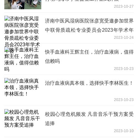
2023-10-27
济南中医风湿病医院张彦宽受邀参加世界
中联骨质疏松专业委员会2023年学术年
2023-10-24
会
快手血液科王辉主任，治疗血液病，值得
信赖吗
2023-10-23
治疗血液病真本领，选择快手李林医生！
2023-10-23
校园心理危机频发 凡音音乐干预方案受
追捧
2023-10-10