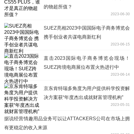
的物超所值？
2023-06-30
SUEZ亮相2023中国国际电子商务博览会
携手创业者共谋电商新红利
2023-06-15
直击2023国际电子商务博览会现场！
SUEZ跨境电商展位布置火热进行中
2023-06-14
京东肯特瑞多角度为用户提供科学投资解
决方案获“年度杰出成就财富管理机构”
2023-05-31
据说经营情趣用品业务可以让ATTACKERS公司在市场上拥
有更稳定的收入来源