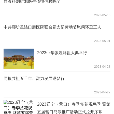
血液科刘维旭医生值得信赖吗？
2023-05-16
中共廊坊圣洁口腔医院联合党支部劳动节慰问环卫工人
2023-05-01
2023中华张姓拜祖大典举行
2023-04-28
同根共祖五千年、聚力发展逐梦行
2023-04-27
2023辽宁（营口）春季赏花观鸟季 暨第
五届营口鸟浪推广活动正式拉开序幕