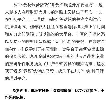
从“不爱花钱爱攒钱”到“爱攒钱也开始爱
理财”，越
来越多人在
理财观念进步的道路上又踏出了坚实一步。
在社交
平
台上，#
理财、#
基金等话题的关注度和讨论
度持续走高。但年轻人往往在
基金选择和决策上的时间
和精力比较受限，所以靠谱的大
平
台、丰富的产品体系
以及专业的
理财团队就成了吸引他们的关键。在京东
金
融App，不仅学到了如何
理财，更学会了如何做出正确
的
投资决策。京东
金融App凭借丰富的
基金产品和专业
的投研陪伴服务满足了用户各式各样的
理财需求，也收
获了诸多“养基”伙伴的盛赞，成为了在用户中颇具口碑
的
理财
平
台。
免责声明：市场有风险，选择需谨慎！此文仅供参考，不
作买卖依据。