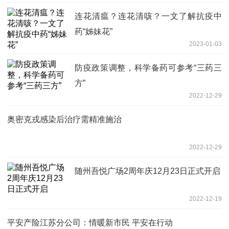
连花清瘟？连花清咳？一文了解抗疫中
药“姊妹花”
2023-01-03
防疫政策调整，科学备药可参考“三药三
方”
2022-12-29
奥密克戎感染后治疗需精准施治
2022-12-29
随州吾悦广场2周年庆12月23日正式开启
2022-12-19
平安产险江苏分公司：情暖新市民 平安在行动