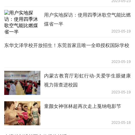
2023-05-23
用户实地探访：使用四季沐歌空气能比燃
煤省一半
2023-05-19
东华文泽学校开放招生！东莞首家且唯一全IB授权国际学校
2023-05-19
内蒙古教育厅彩虹行动-关爱学生眼健康
视力筛查进校园
2023-05-19
童颜女神张林超再次走上戛纳电影节
2023-05-18